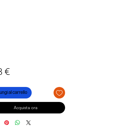
Prezzo
3 €
ngi al carrello
Acquista ora