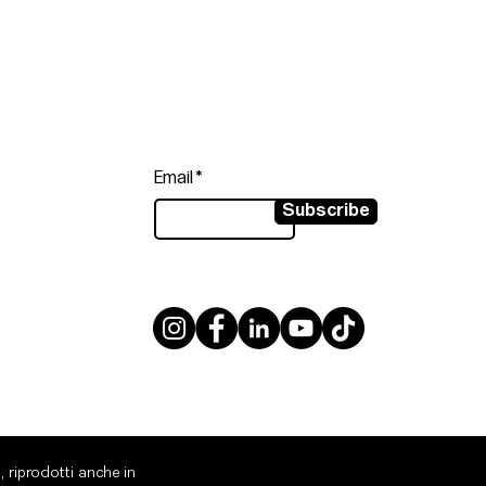
Follow
Sign up to get the latest news on
our product.
Email
Subscribe
, riprodotti anche in