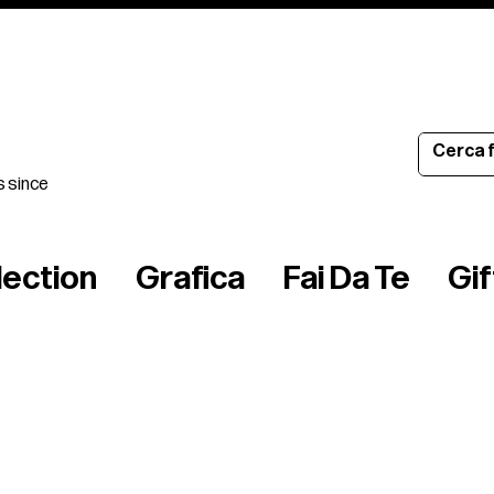
s since
lection
Grafica
Fai Da Te
Gi