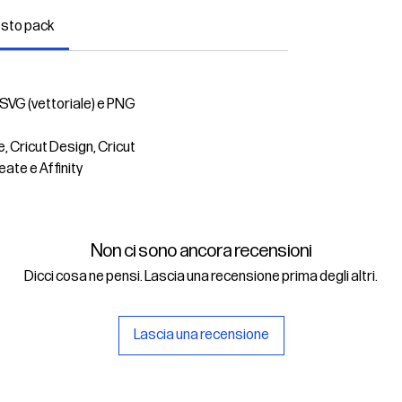
esto pack
 SVG (vettoriale) e PNG
e, Cricut Design, Cricut
eate e Affinity
Non ci sono ancora recensioni
Dicci cosa ne pensi. Lascia una recensione prima degli altri.
Lascia una recensione