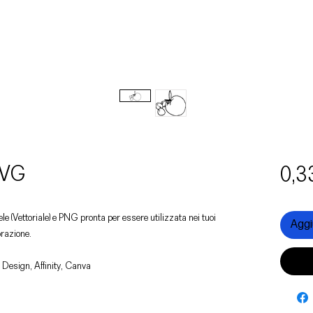
SVG
0,3
ele (Vettoriale) e PNG pronta per essere utilizzata nei tuoi
Aggiu
orazione.
 Design, Affinity, Canva