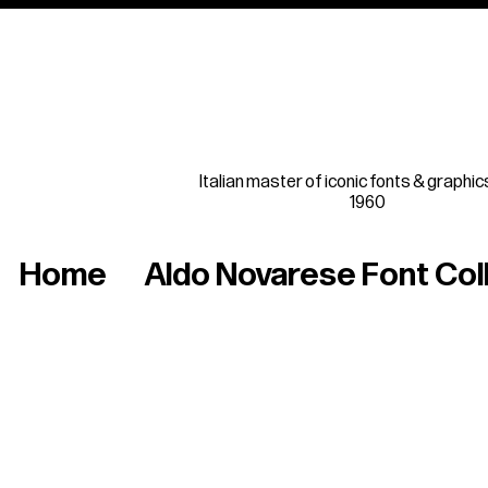
Italian master of iconic fonts & graphic
1960
Home
Aldo Novarese Font Col