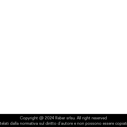
rlsu
Legal
ed office
Terms & Conditions
a Alcide De Gasperi, 3
Privacy Policy
esiano (TV) - Italy
Cookie Policy
ber 00289500266
0 IV
it
Copyright @ 2024 Reber srlsu. All right reserved
telati dalla normativa sul diritto d’autore e non possono essere copiati