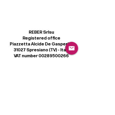
REBER Srlsu
Registered office
Piazzetta Alcide De Gasperi, 3
31027 Spresiano (TV) - Italy
VAT number 00289500266
€ 100.000 IV
info@r41.it
Legal
Terms & Conditions
Privacy Policy
Cookie Policy
Follow