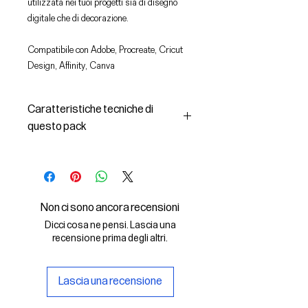
utilizzata nei tuoi progetti sia di disegno
digitale che di decorazione.
Compatibile con Adobe, Procreate, Cricut
Design, Affinity, Canva
Caratteristiche tecniche di
questo pack
In questo pack troverai:
- le immagini descritte in formato
SVG (vettoriale) e PNG
- la licenza d'uso delle grafiche
Non ci sono ancora recensioni
Il File SVG è compatibile con Adobe,
Dicci cosa ne pensi. Lascia una
Cricut Design, Cricut
recensione prima degli altri.
Il File PNG è compatibile con
Procreate e Affinity
Lascia una recensione