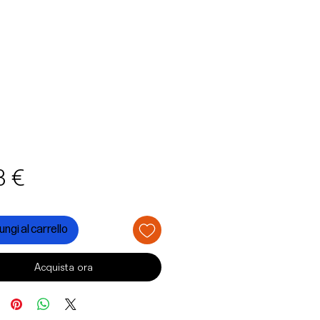
Prezzo
3 €
ngi al carrello
Acquista ora