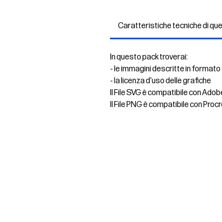
Caratteristiche tecniche di qu
In questo pack troverai:
- le immagini descritte in formato
- la licenza d'uso delle grafiche
Il File SVG è compatibile con Adob
Il File PNG è compatibile con Procr