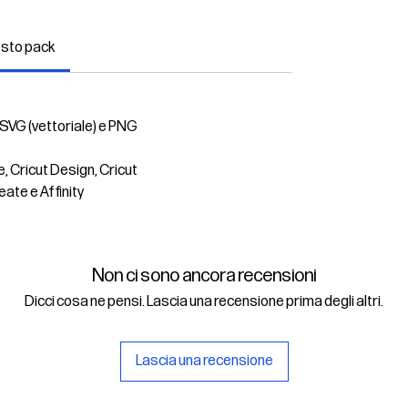
esto pack
 SVG (vettoriale) e PNG
e, Cricut Design, Cricut
eate e Affinity
Non ci sono ancora recensioni
Dicci cosa ne pensi. Lascia una recensione prima degli altri.
Lascia una recensione