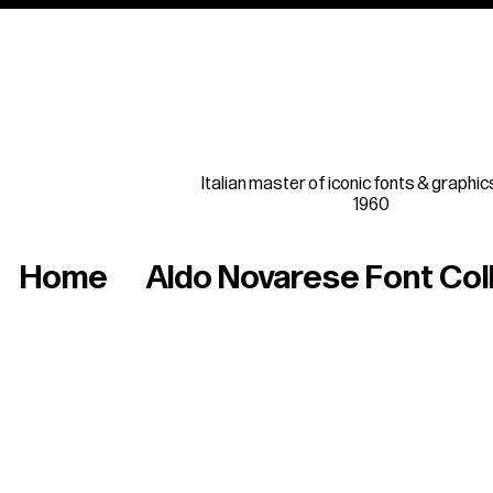
Italian master of iconic fonts & graphic
1960
Home
Aldo Novarese Font Col