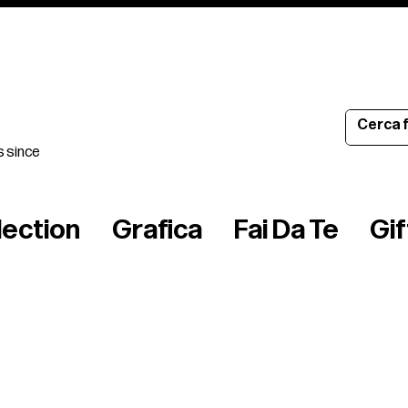
s since
lection
Grafica
Fai Da Te
Gi