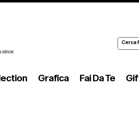
s since
lection
Grafica
Fai Da Te
Gi