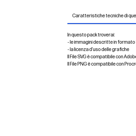
Caratteristiche tecniche di qu
In questo pack troverai:
- le immagini descritte in formato
- la licenza d'uso delle grafiche
Il File SVG è compatibile con Adob
Il File PNG è compatibile con Procr