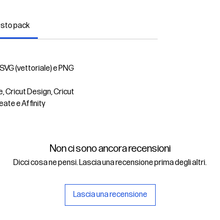
esto pack
 SVG (vettoriale) e PNG
e, Cricut Design, Cricut
eate e Affinity
Non ci sono ancora recensioni
Dicci cosa ne pensi. Lascia una recensione prima degli altri.
Lascia una recensione