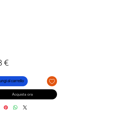
Prezzo
3 €
ngi al carrello
Acquista ora