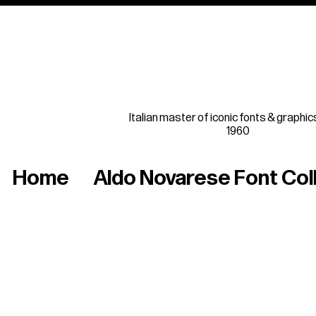
Italian master of iconic fonts & graphic
1960
Home
Aldo Novarese Font Col