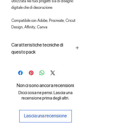
utilizzata nei tuoi progetti sia di disegno
digitale che di decorazione.
Compatibile con Adobe, Procreate, Cricut
Design, Affinity, Canva
Caratteristiche tecniche di
questo pack
In questo pack troverai:
- le immagini descritte in formato
SVG (vettoriale) e PNG
- la licenza d'uso delle grafiche
Non ci sono ancora recensioni
Il File SVG è compatibile con Adobe,
Dicci cosa ne pensi. Lascia una
Cricut Design, Cricut
recensione prima degli altri.
Il File PNG è compatibile con
Procreate e Affinity
Lascia una recensione