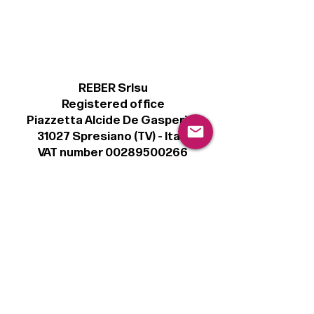
REBER Srlsu
Registered office
Piazzetta Alcide De Gasperi, 3
31027 Spresiano (TV) - Italy
VAT number 00289500266
€ 100.000 IV
info@r41.it
Legal
Terms & Conditions
Privacy Policy
Cookie Policy
Follow