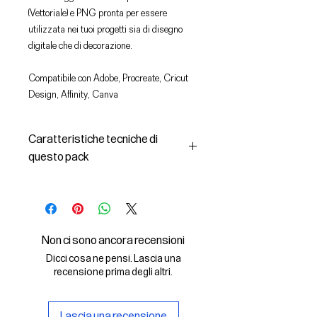
(Vettoriale) e PNG pronta per essere
utilizzata nei tuoi progetti sia di disegno
digitale che di decorazione.
Compatibile con Adobe, Procreate, Cricut
Design, Affinity, Canva
Caratteristiche tecniche di
questo pack
In questo pack troverai:
- le immagini descritte in formato
SVG (vettoriale) e PNG
- la licenza d'uso delle grafiche
Non ci sono ancora recensioni
Il File SVG è compatibile con Adobe,
Dicci cosa ne pensi. Lascia una
Cricut Design, Cricut
recensione prima degli altri.
Il File PNG è compatibile con
Procreate e Affinity
Lascia una recensione