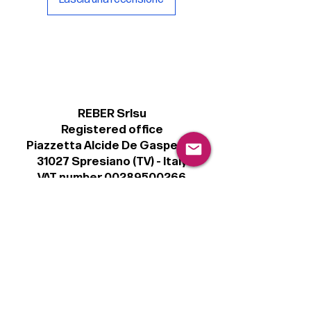
REBER Srlsu
Registered office
Piazzetta Alcide De Gasperi, 3
31027 Spresiano (TV) - Italy
VAT number 00289500266
€ 100.000 IV
info@r41.it
Legal
Terms & Conditions
Privacy Policy
Cookie Policy