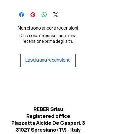
In questo File Digitale troverai:
- il font digitale Olympia Extra Light
Italic in formato .otf
Non ci sono ancora recensioni
- una copia della licenza personale
Dicci cosa ne pensi. Lascia una
per il suo uso non commerciale.
recensione prima degli altri.
Lascia una recensione
REBER Srlsu
Registered office
Piazzetta Alcide De Gasperi, 3
31027 Spresiano (TV) - Italy