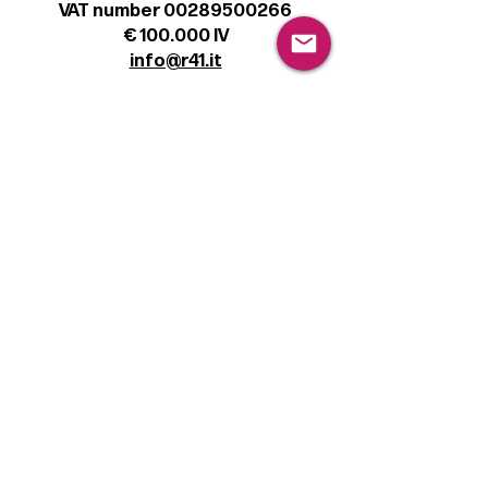
VAT number 00289500266
€ 100.000 IV
info@r41.it
Legal
Terms & Conditions
Privacy Policy
Cookie Policy
Follow
Sign up to get the latest news on our
product.
Email
Subscribe