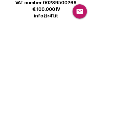
VAT number 00289500266
€ 100.000 IV
info@r41.it
Legal
Terms & Conditions
Privacy Policy
Cookie Policy
Follow
Sign up to get the latest news on our
product.
Email
Subscribe