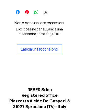
In questo File Digitale troverai:
- il font digitale Olympia Heavy
Italic in formato .otf
Non ci sono ancora recensioni
- una copia della licenza personale
Dicci cosa ne pensi. Lascia una
per il suo uso non commerciale.
recensione prima degli altri.
Lascia una recensione
REBER Srlsu
Registered office
Piazzetta Alcide De Gasperi, 3
31027 Spresiano (TV) - Italy