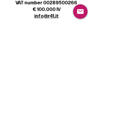
VAT number 00289500266
€ 100.000 IV
info@r41.it
Legal
Terms & Conditions
Privacy Policy
Cookie Policy
Follow
Sign up to get the latest news on our
product.
Email
Subscribe