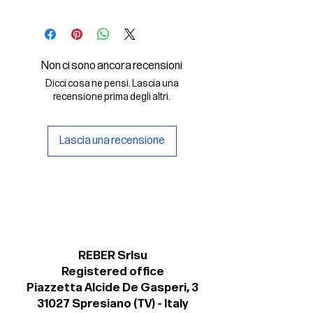
In questo File Digitale troverai:
- il font digitale Olympia Light Italic in
formato .otf
Non ci sono ancora recensioni
- una copia della licenza personale
Dicci cosa ne pensi. Lascia una
per il suo uso non commerciale.
recensione prima degli altri.
Lascia una recensione
REBER Srlsu
Registered office
Piazzetta Alcide De Gasperi, 3
31027 Spresiano (TV) - Italy