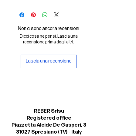
In questo File Digitale troverai:
- il font digitale Olympia Medium
Italic in formato .otf
Non ci sono ancora recensioni
- una copia della licenza personale
Dicci cosa ne pensi. Lascia una
per il suo uso non commerciale.
recensione prima degli altri.
Lascia una recensione
REBER Srlsu
Registered office
Piazzetta Alcide De Gasperi, 3
31027 Spresiano (TV) - Italy