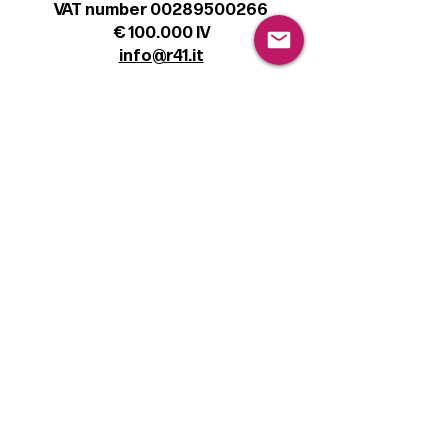
VAT number 00289500266
€ 100.000 IV
info@r41.it
Legal
Terms & Conditions
Privacy Policy
Cookie Policy
Follow
Sign up to get the latest news on our
product.
Email
Subscribe