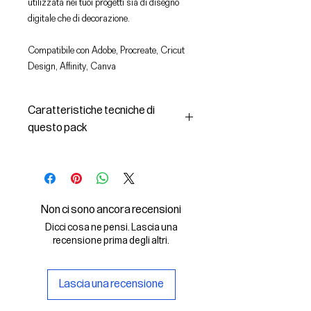
utilizzata nei tuoi progetti sia di disegno
digitale che di decorazione.
Compatibile con Adobe, Procreate, Cricut
Design, Affinity, Canva
Caratteristiche tecniche di
questo pack
In questo pack troverai:
- le immagini descritte in formato
SVG (vettoriale) e PNG
- la licenza d'uso delle grafiche
Non ci sono ancora recensioni
Il File SVG è compatibile con Adobe,
Dicci cosa ne pensi. Lascia una
Cricut Design, Cricut
recensione prima degli altri.
Il File PNG è compatibile con
Procreate e Affinity
Lascia una recensione