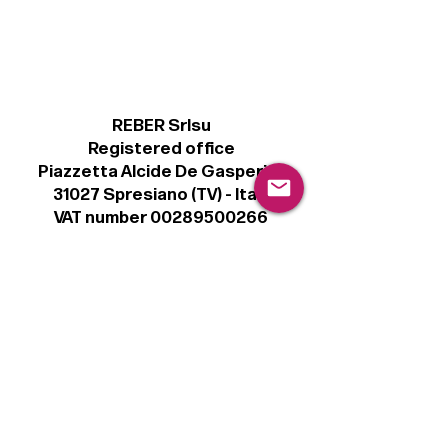
REBER Srlsu
Registered office
Piazzetta Alcide De Gasperi, 3
31027 Spresiano (TV) - Italy
VAT number 00289500266
€ 100.000 IV
info@r41.it
Legal
Terms & Conditions
Privacy Policy
Cookie Policy
Follow