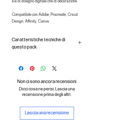
sia di disegno digitale che di decorazione.
Compatibile con Adobe, Procreate, Cricut
Design, Affinity, Canva
Caratteristiche tecniche di
questo pack
In questo pack troverai:
- le immagini descritte in formato
SVG (vettoriale) e PNG
- la licenza d'uso delle grafiche
Non ci sono ancora recensioni
Il File SVG è compatibile con Adobe,
Dicci cosa ne pensi. Lascia una
Cricut Design, Cricut
recensione prima degli altri.
Il File PNG è compatibile con
Procreate e Affinity
Lascia una recensione