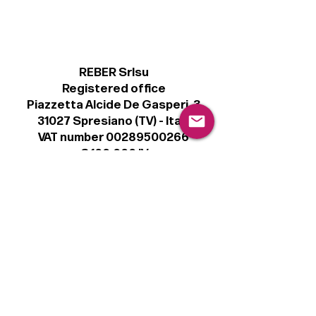
REBER Srlsu
Registered office
Piazzetta Alcide De Gasperi, 3
31027 Spresiano (TV) - Italy
VAT number 00289500266
€ 100.000 IV
info@r41.it
Legal
Terms & Conditions
Privacy Policy
Cookie Policy
Follow
Sign up to get the latest news on our