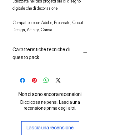
utilizzata nei tuoi progetti sia di disegno
digitale che di decorazione.
Compatibile con Adobe, Procreate, Cricut
Design, Affinity, Canva
Caratteristiche tecniche di
questo pack
In questo pack troverai:
- le immagini descritte in formato
SVG (vettoriale) e PNG
- la licenza d'uso delle grafiche
Non ci sono ancora recensioni
Il File SVG è compatibile con Adobe,
Dicci cosa ne pensi. Lascia una
Cricut Design, Cricut
recensione prima degli altri.
Il File PNG è compatibile con
Procreate e Affinity
Lascia una recensione