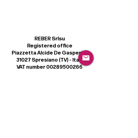
REBER Srlsu
Registered office
Piazzetta Alcide De Gasperi, 3
31027 Spresiano (TV) - Italy
VAT number 00289500266
€ 100.000 IV
info@r41.it
Legal
Terms & Conditions
Privacy Policy
Cookie Policy
Follow