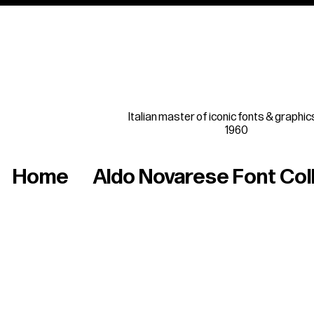
Italian master of iconic fonts & graphic
1960
Home
Aldo Novarese Font Col