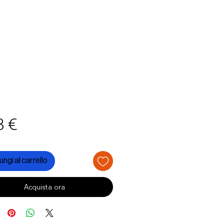
Prezzo
3 €
ngi al carrello
Acquista ora