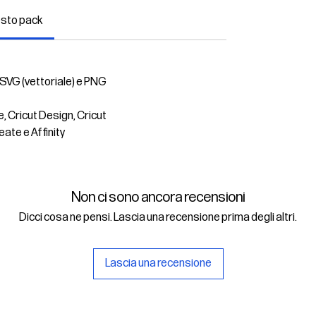
esto pack
 SVG (vettoriale) e PNG
e, Cricut Design, Cricut
eate e Affinity
Non ci sono ancora recensioni
Dicci cosa ne pensi. Lascia una recensione prima degli altri.
Lascia una recensione