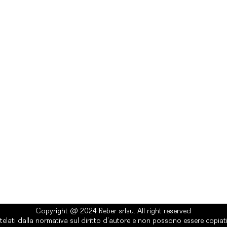
rlsu
Legal
ed office
Terms & Conditions
a Alcide De Gasperi, 3
Privacy Policy
esiano (TV) - Italy
Cookie Policy
ber 00289500266
0 IV
it
Copyright @ 2024 Reber srlsu. All right reserved
telati dalla normativa sul diritto d’autore e non possono essere copiati