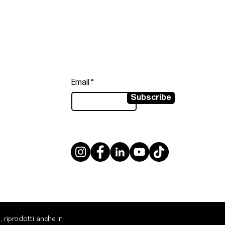
Follow
Sign up to get the latest news on
our product.
Email
Subscribe
, riprodotti anche in