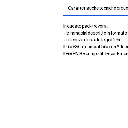
Caratteristiche tecniche di qu
In questo pack troverai:
- le immagini descritte in formato
- la licenza d'uso delle grafiche
Il File SVG è compatibile con Adob
Il File PNG è compatibile con Procr