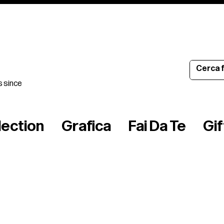
s since
lection
Grafica
Fai Da Te
Gi