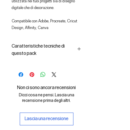
utilizzata nei tuoi progetti sia di disegno
digitale che di decorazione.
Compatibile con Adobe, Procreate, Cricut
Design, Affinity, Canva
Caratteristiche tecniche di
questo pack
In questo pack troverai:
- le immagini descritte in formato
SVG (vettoriale) e PNG
- la licenza d'uso delle grafiche
Non ci sono ancora recensioni
Il File SVG è compatibile con Adobe,
Dicci cosa ne pensi. Lascia una
Cricut Design, Cricut
recensione prima degli altri.
Il File PNG è compatibile con
Procreate e Affinity
Lascia una recensione