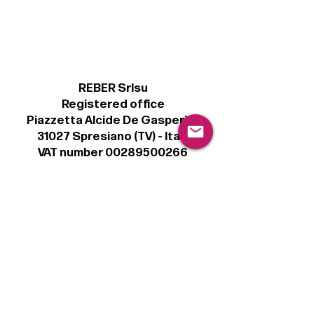
REBER Srlsu
Registered office
Piazzetta Alcide De Gasperi, 3
31027 Spresiano (TV) - Italy
VAT number 00289500266
€ 100.000 IV
info@r41.it
Legal
Terms & Conditions
Privacy Policy
Cookie Policy
Follow