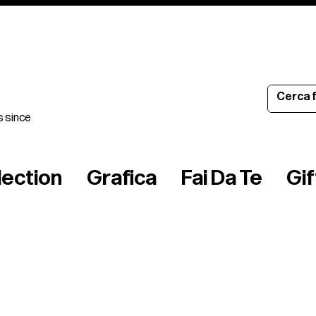
s since
lection
Grafica
Fai Da Te
Gi