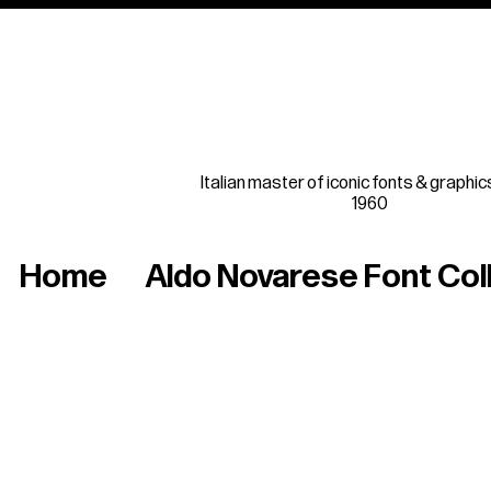
Italian master of iconic fonts & graphic
1960
Home
Aldo Novarese Font Col