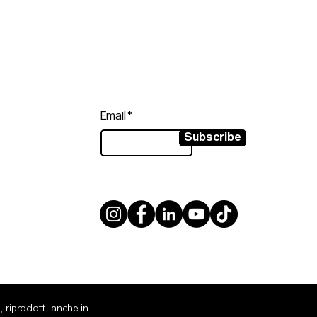
Follow
Sign up to get the latest news on
our product.
Email
Subscribe
, riprodotti anche in