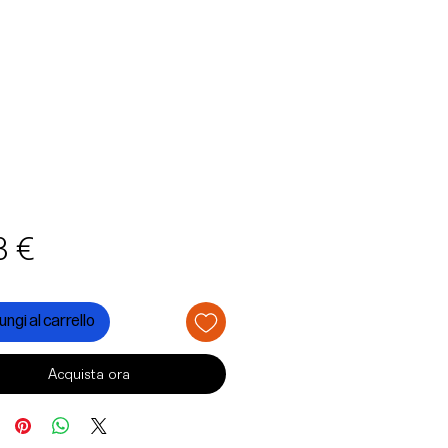
Prezzo
3 €
ngi al carrello
Acquista ora