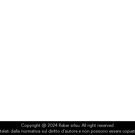
rlsu
Legal
ed office
Terms & Conditions
a Alcide De Gasperi, 3
Privacy Policy
esiano (TV) - Italy
Cookie Policy
ber 00289500266
0 IV
it
Copyright @ 2024 Reber srlsu. All right reserved
telati dalla normativa sul diritto d’autore e non possono essere copiati