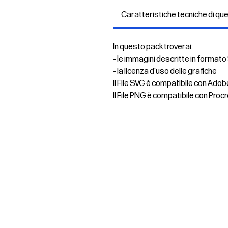
Caratteristiche tecniche di qu
In questo pack troverai:
- le immagini descritte in formato
- la licenza d'uso delle grafiche
Il File SVG è compatibile con Adob
Il File PNG è compatibile con Procr