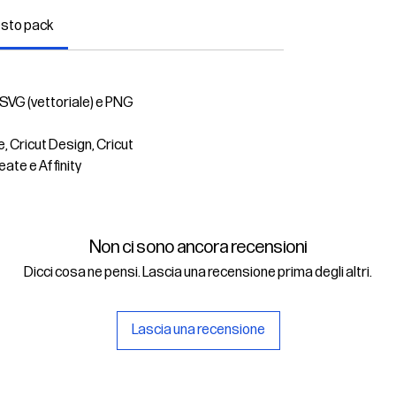
esto pack
 SVG (vettoriale) e PNG
e, Cricut Design, Cricut
eate e Affinity
Non ci sono ancora recensioni
Dicci cosa ne pensi. Lascia una recensione prima degli altri.
Lascia una recensione