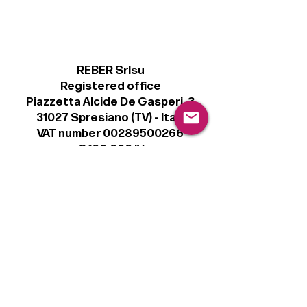
REBER Srlsu
Registered office
Piazzetta Alcide De Gasperi, 3
31027 Spresiano (TV) - Italy
VAT number 00289500266
€ 100.000 IV
info@r41.it
Legal
Terms & Conditions
Privacy Policy
Cookie Policy
Follow
Sign up to get the latest news on our