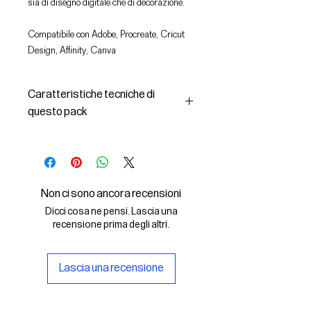
sia di disegno digitale che di decorazione.
Compatibile con Adobe, Procreate, Cricut
Design, Affinity, Canva
Caratteristiche tecniche di
questo pack
In questo pack troverai:
- le immagini descritte in formato
SVG (vettoriale) e PNG
- la licenza d'uso delle grafiche
Non ci sono ancora recensioni
Il File SVG è compatibile con Adobe,
Dicci cosa ne pensi. Lascia una
Cricut Design, Cricut
recensione prima degli altri.
Il File PNG è compatibile con
Procreate e Affinity
Lascia una recensione