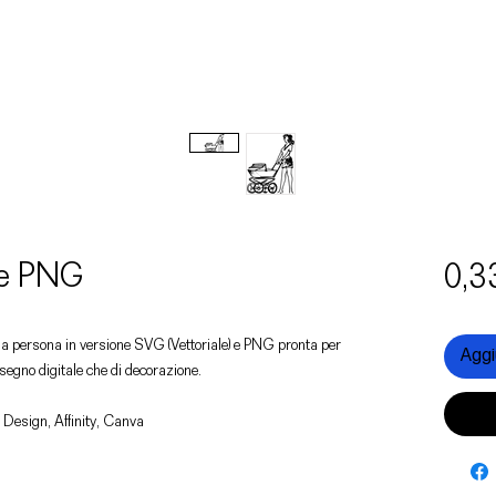
 e PNG
0,3
 una persona in versione SVG (Vettoriale) e PNG pronta per
Aggiu
disegno digitale che di decorazione.
 Design, Affinity, Canva