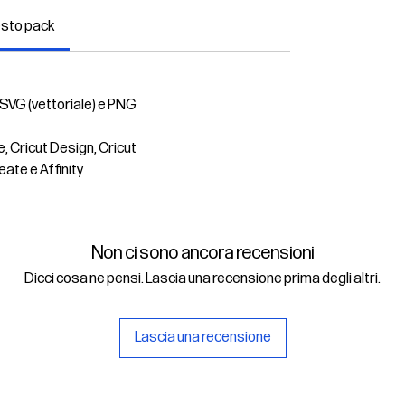
esto pack
 SVG (vettoriale) e PNG
e, Cricut Design, Cricut
eate e Affinity
Non ci sono ancora recensioni
Dicci cosa ne pensi. Lascia una recensione prima degli altri.
Lascia una recensione