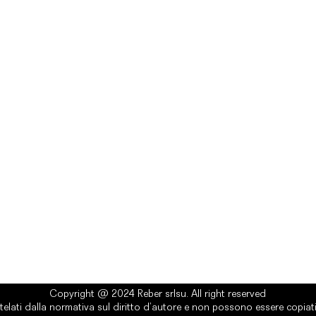
rlsu
Legal
ed office
Terms & Conditions
a Alcide De Gasperi, 3
Privacy Policy
esiano (TV) - Italy
Cookie Policy
ber 00289500266
0 IV
it
Copyright @ 2024 Reber srlsu. All right reserved
telati dalla normativa sul diritto d’autore e non possono essere copiati