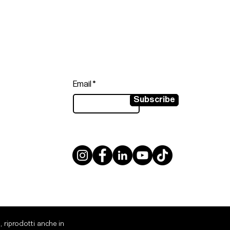
Follow
Sign up to get the latest news on
our product.
Email
Subscribe
, riprodotti anche in