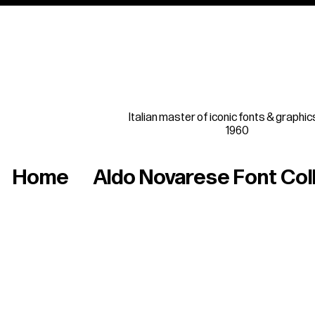
Italian master of iconic fonts & graphic
1960
Home
Aldo Novarese Font Col