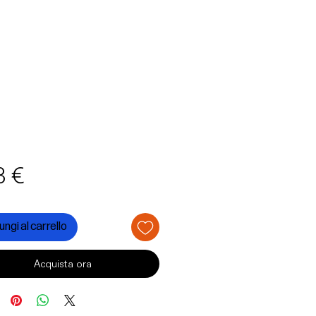
Prezzo
3 €
ngi al carrello
Acquista ora