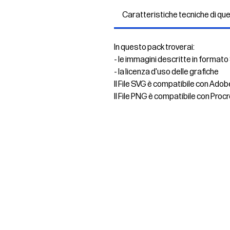
Caratteristiche tecniche di qu
In questo pack troverai:
- le immagini descritte in formato
- la licenza d'uso delle grafiche
Il File SVG è compatibile con Adob
Il File PNG è compatibile con Procr