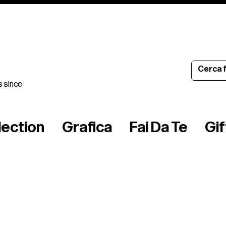
s since
lection
Grafica
Fai Da Te
Gi