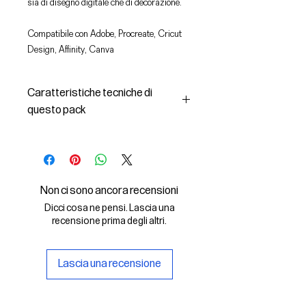
sia di disegno digitale che di decorazione.
Compatibile con Adobe, Procreate, Cricut
Design, Affinity, Canva
Caratteristiche tecniche di
questo pack
In questo pack troverai:
- le immagini descritte in formato
SVG (vettoriale) e PNG
- la licenza d'uso delle grafiche
Non ci sono ancora recensioni
Il File SVG è compatibile con Adobe,
Dicci cosa ne pensi. Lascia una
Cricut Design, Cricut
recensione prima degli altri.
Il File PNG è compatibile con
Procreate e Affinity
Lascia una recensione