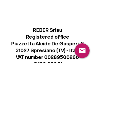
REBER Srlsu
Registered office
Piazzetta Alcide De Gasperi, 3
31027 Spresiano (TV) - Italy
VAT number 00289500266
€ 100.000 IV
info@r41.it
Legal
Terms & Conditions
Privacy Policy
Cookie Policy
Follow
Sign up to get the latest news on our