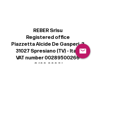
REBER Srlsu
Registered office
Piazzetta Alcide De Gasperi, 3
31027 Spresiano (TV) - Italy
VAT number 00289500266
€ 100.000 IV
info@r41.it
Legal
Terms & Conditions
Privacy Policy
Cookie Policy
Follow
Sign up to get the latest news on our