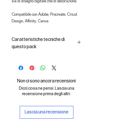
sia di disegno digitale che di decorazione.
Compatibile con Adobe, Procreate, Cricut
Design, Affinity, Canva
Caratteristiche tecniche di
questo pack
In questo pack troverai:
- le immagini descritte in formato
SVG (vettoriale) e PNG
- la licenza d'uso delle grafiche
Non ci sono ancora recensioni
Il File SVG è compatibile con Adobe,
Dicci cosa ne pensi. Lascia una
Cricut Design, Cricut
recensione prima degli altri.
Il File PNG è compatibile con
Procreate e Affinity
Lascia una recensione