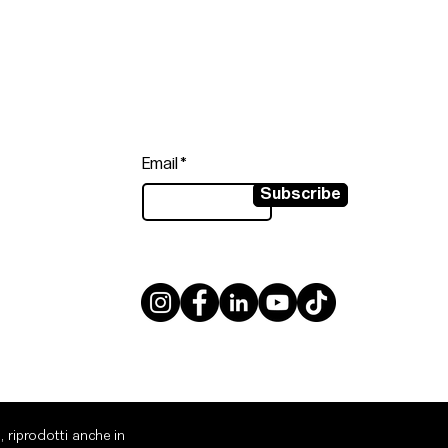
Follow
Sign up to get the latest news on
our product.
Email
Subscribe
, riprodotti anche in