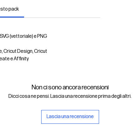
esto pack
 SVG (vettoriale) e PNG
e, Cricut Design, Cricut
eate e Affinity
Non ci sono ancora recensioni
Dicci cosa ne pensi. Lascia una recensione prima degli altri.
Lascia una recensione