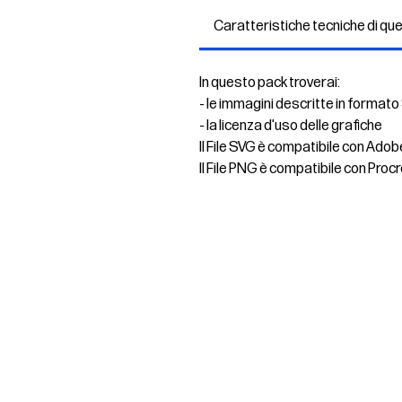
Caratteristiche tecniche di qu
In questo pack troverai:
- le immagini descritte in formato
- la licenza d'uso delle grafiche
Il File SVG è compatibile con Adob
Il File PNG è compatibile con Procr