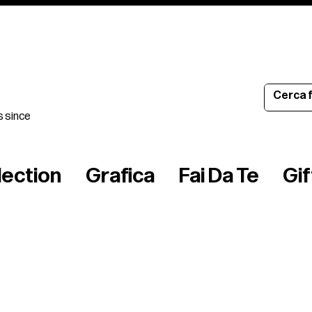
s since
lection
Grafica
Fai Da Te
Gi