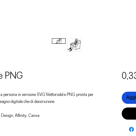
 e PNG
0,3
 una persona in versione SVG (Vettoriale) e PNG pronta per
Aggiu
disegno digitale che di decorazione.
 Design, Affinity, Canva