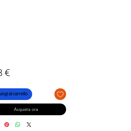
Prezzo
3 €
ngi al carrello
Acquista ora