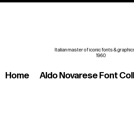
Italian master of iconic fonts & graphic
1960
Home
Aldo Novarese Font Col