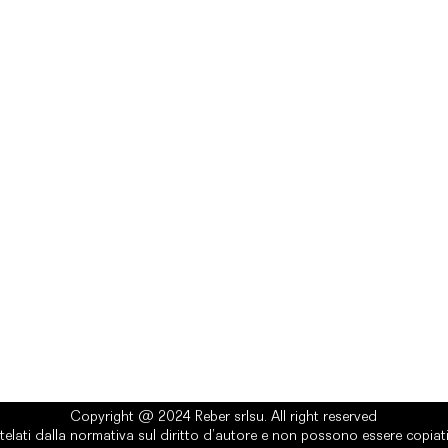
rlsu
Legal
ed office
Terms & Conditions
a Alcide De Gasperi, 3
Privacy Policy
esiano (TV) - Italy
Cookie Policy
ber 00289500266
0 IV
it
Copyright @ 2024 Reber srlsu. All right reserved
telati dalla normativa sul diritto d’autore e non possono essere copiati