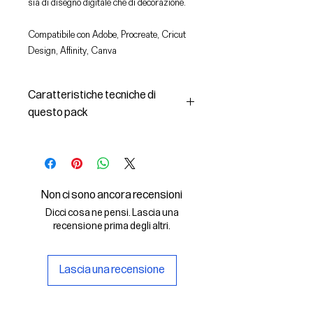
sia di disegno digitale che di decorazione.
Compatibile con Adobe, Procreate, Cricut
Design, Affinity, Canva
Caratteristiche tecniche di
questo pack
In questo pack troverai:
- le immagini descritte in formato
SVG (vettoriale) e PNG
- la licenza d'uso delle grafiche
Non ci sono ancora recensioni
Il File SVG è compatibile con Adobe,
Dicci cosa ne pensi. Lascia una
Cricut Design, Cricut
recensione prima degli altri.
Il File PNG è compatibile con
Procreate e Affinity
Lascia una recensione