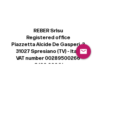
REBER Srlsu
Registered office
Piazzetta Alcide De Gasperi, 3
31027 Spresiano (TV) - Italy
VAT number 00289500266
€ 100.000 IV
info@r41.it
Legal
Terms & Conditions
Privacy Policy
Cookie Policy
Follow
Sign up to get the latest news on our