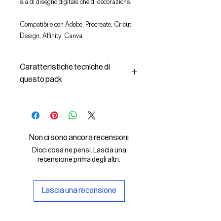
sia di disegno digitale che di decorazione.
Compatibile con Adobe, Procreate, Cricut
Design, Affinity, Canva
Caratteristiche tecniche di
questo pack
In questo pack troverai:
- le immagini descritte in formato
SVG (vettoriale) e PNG
- la licenza d'uso delle grafiche
Non ci sono ancora recensioni
Il File SVG è compatibile con Adobe,
Dicci cosa ne pensi. Lascia una
Cricut Design, Cricut
recensione prima degli altri.
Il File PNG è compatibile con
Procreate e Affinity
Lascia una recensione