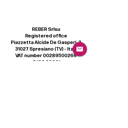
REBER Srlsu
Registered office
Piazzetta Alcide De Gasperi, 3
31027 Spresiano (TV) - Italy
VAT number 00289500266
€ 100.000 IV
info@r41.it
Legal
Terms & Conditions
Privacy Policy
Cookie Policy
Follow
Sign up to get the latest news on our