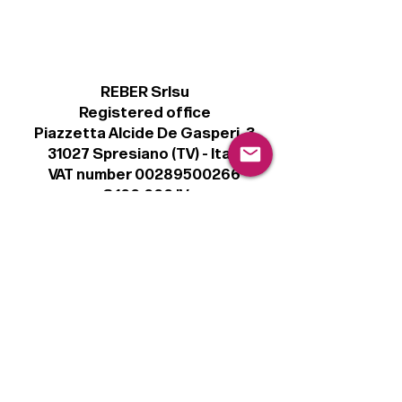
REBER Srlsu
Registered office
Piazzetta Alcide De Gasperi, 3
31027 Spresiano (TV) - Italy
VAT number 00289500266
€ 100.000 IV
info@r41.it
Legal
Terms & Conditions
Privacy Policy
Cookie Policy
Follow
Sign up to get the latest news on our