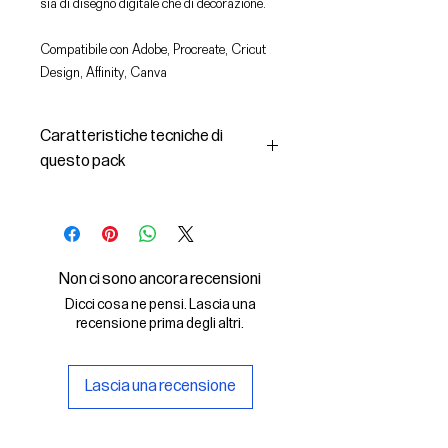
sia di disegno digitale che di decorazione.
Compatibile con Adobe, Procreate, Cricut
Design, Affinity, Canva
Caratteristiche tecniche di
questo pack
In questo pack troverai:
- le immagini descritte in formato
SVG (vettoriale) e PNG
- la licenza d'uso delle grafiche
Non ci sono ancora recensioni
Il File SVG è compatibile con Adobe,
Dicci cosa ne pensi. Lascia una
Cricut Design, Cricut
recensione prima degli altri.
Il File PNG è compatibile con
Procreate e Affinity
Lascia una recensione