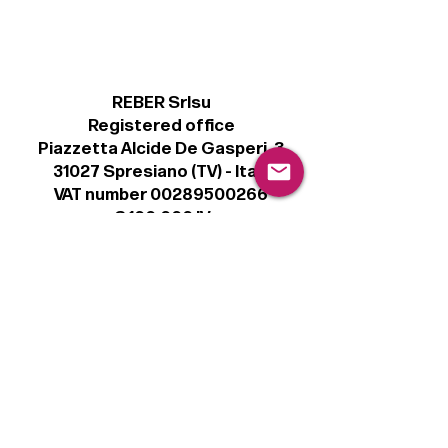
REBER Srlsu
Registered office
Piazzetta Alcide De Gasperi, 3
31027 Spresiano (TV) - Italy
VAT number 00289500266
€ 100.000 IV
info@r41.it
Legal
Terms & Conditions
Privacy Policy
Cookie Policy
Follow
Sign up to get the latest news on our