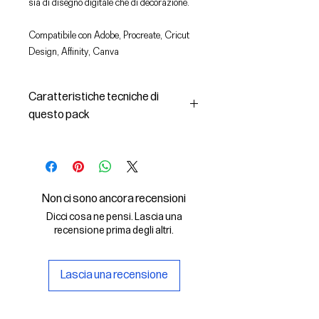
sia di disegno digitale che di decorazione.
Compatibile con Adobe, Procreate, Cricut
Design, Affinity, Canva
Caratteristiche tecniche di
questo pack
In questo pack troverai:
- le immagini descritte in formato
SVG (vettoriale) e PNG
- la licenza d'uso delle grafiche
Non ci sono ancora recensioni
Il File SVG è compatibile con Adobe,
Dicci cosa ne pensi. Lascia una
Cricut Design, Cricut
recensione prima degli altri.
Il File PNG è compatibile con
Procreate e Affinity
Lascia una recensione