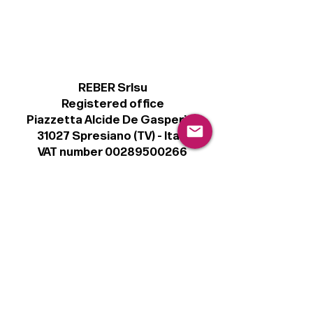
REBER Srlsu
Registered office
Piazzetta Alcide De Gasperi, 3
31027 Spresiano (TV) - Italy
VAT number 00289500266
€ 100.000 IV
info@r41.it
Legal
Terms & Conditions
Privacy Policy
Cookie Policy
Follow