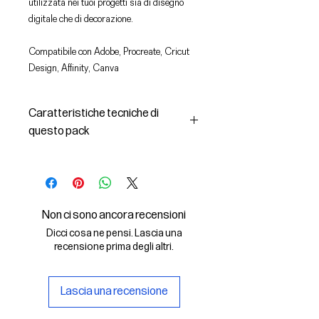
utilizzata nei tuoi progetti sia di disegno
digitale che di decorazione.
Compatibile con Adobe, Procreate, Cricut
Design, Affinity, Canva
Caratteristiche tecniche di
questo pack
In questo pack troverai:
- le immagini descritte in formato
SVG (vettoriale) e PNG
- la licenza d'uso delle grafiche
Non ci sono ancora recensioni
Il File SVG è compatibile con Adobe,
Dicci cosa ne pensi. Lascia una
Cricut Design, Cricut
recensione prima degli altri.
Il File PNG è compatibile con
Procreate e Affinity
Lascia una recensione