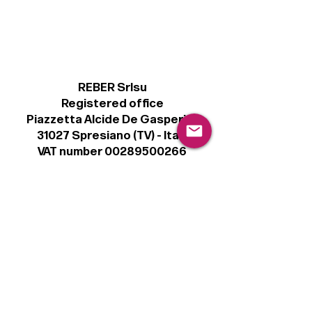
REBER Srlsu
Registered office
Piazzetta Alcide De Gasperi, 3
31027 Spresiano (TV) - Italy
VAT number 00289500266
€ 100.000 IV
info@r41.it
Legal
Terms & Conditions
Privacy Policy
Cookie Policy
Follow