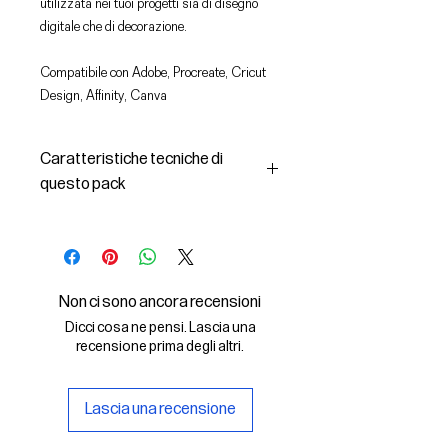
utilizzata nei tuoi progetti sia di disegno
digitale che di decorazione.
Compatibile con Adobe, Procreate, Cricut
Design, Affinity, Canva
Caratteristiche tecniche di
questo pack
In questo pack troverai:
- le immagini descritte in formato
SVG (vettoriale) e PNG
- la licenza d'uso delle grafiche
Non ci sono ancora recensioni
Il File SVG è compatibile con Adobe,
Dicci cosa ne pensi. Lascia una
Cricut Design, Cricut
recensione prima degli altri.
Il File PNG è compatibile con
Procreate e Affinity
Lascia una recensione