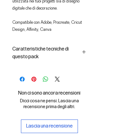
utilizzata nei tuoi progetti sia di disegno
digitale che di decorazione.
Compatibile con Adobe, Procreate, Cricut
Design, Affinity, Canva
Caratteristiche tecniche di
questo pack
In questo pack troverai:
- le immagini descritte in formato
SVG (vettoriale) e PNG
- la licenza d'uso delle grafiche
Non ci sono ancora recensioni
Il File SVG è compatibile con Adobe,
Dicci cosa ne pensi. Lascia una
Cricut Design, Cricut
recensione prima degli altri.
Il File PNG è compatibile con
Procreate e Affinity
Lascia una recensione