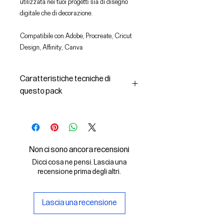
utilizzata nei tuoi progetti sia di disegno
digitale che di decorazione.
Compatibile con Adobe, Procreate, Cricut
Design, Affinity, Canva
Caratteristiche tecniche di
questo pack
In questo pack troverai:
- le immagini descritte in formato
SVG (vettoriale) e PNG
- la licenza d'uso delle grafiche
Non ci sono ancora recensioni
Il File SVG è compatibile con Adobe,
Dicci cosa ne pensi. Lascia una
Cricut Design, Cricut
recensione prima degli altri.
Il File PNG è compatibile con
Procreate e Affinity
Lascia una recensione