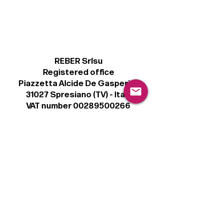
REBER Srlsu
Registered office
Piazzetta Alcide De Gasperi, 3
31027 Spresiano (TV) - Italy
VAT number 00289500266
€ 100.000 IV
info@r41.it
Legal
Terms & Conditions
Privacy Policy
Cookie Policy
Follow