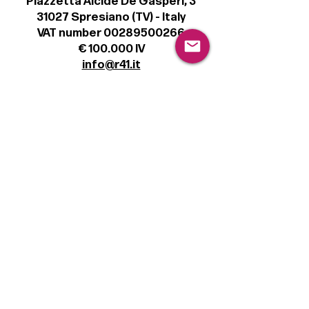
Piazzetta Alcide De Gasperi, 3
31027 Spresiano (TV) - Italy
VAT number 00289500266
€ 100.000 IV
info@r41.it
Legal
Terms & Conditions
Privacy Policy
Cookie Policy
Follow
Sign up to get the latest news on our
product.
Email
Subscribe