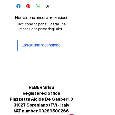
- il font digitale Recta Stretta
Condensed Light in formato .otf
- una copia della licenza Personal
Non ci sono ancora recensioni
per un uso non commerciale del
Dicci cosa ne pensi. Lascia una
font.
recensione prima degli altri.
Lascia una recensione
REBER Srlsu
Registered office
Piazzetta Alcide De Gasperi, 3
31027 Spresiano (TV) - Italy
VAT number 00289500266