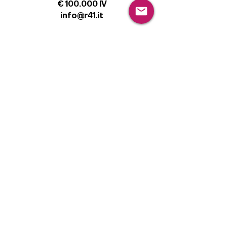
€ 100.000 IV
info@r41.it
Legal
Terms & Conditions
Privacy Policy
Cookie Policy
Follow
Sign up to get the latest news on our
product.
Email
Subscribe