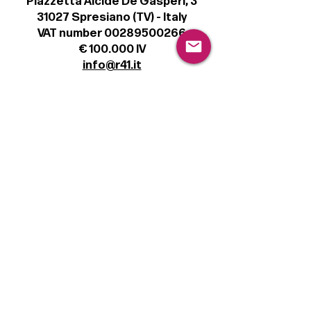
Piazzetta Alcide De Gasperi, 3
31027 Spresiano (TV) - Italy
VAT number 00289500266
€ 100.000 IV
info@r41.it
Legal
Terms & Conditions
Privacy Policy
Cookie Policy
Follow
Sign up to get the latest news on our
product.
Email
Subscribe