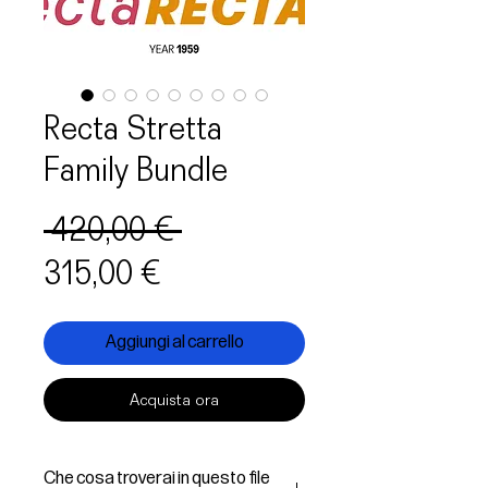
Recta Stretta
Family Bundle
Prezzo
 420,00 € 
Prezzo
regolare
315,00 €
scontato
Aggiungi al carrello
Acquista ora
Che cosa troverai in questo file