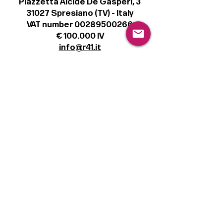
Piazzetta Alcide De Gasperi, 3
31027 Spresiano (TV) - Italy
VAT number 00289500266
€ 100.000 IV
info@r41.it
Legal
Terms & Conditions
Privacy Policy
Cookie Policy
Follow
Sign up to get the latest news on our
product.
Email
Subscribe