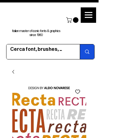
Italian master of iconic fonts & graphics
since 1960