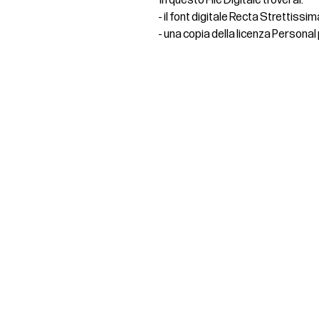
In questo File Digitale troverai:
- il font digitale Recta Strettis
- una copia della licenza Personal
REBER S
Register
Piazzett