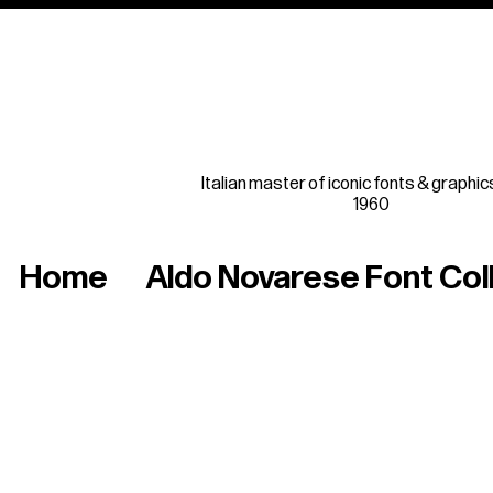
Italian master of iconic fonts & graphic
1960
Home
Aldo Novarese Font Col