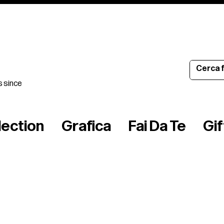
s since
lection
Grafica
Fai Da Te
Gi