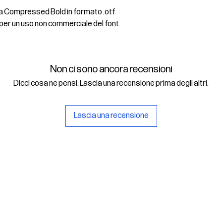
sima Compressed Bold in formato .otf
 per un uso non commerciale del font.
Non ci sono ancora recensioni
Dicci cosa ne pensi. Lascia una recensione prima degli altri.
Lascia una recensione
rlsu
Legal
ed office
Terms & Conditions
a Alcide De Gasperi, 3