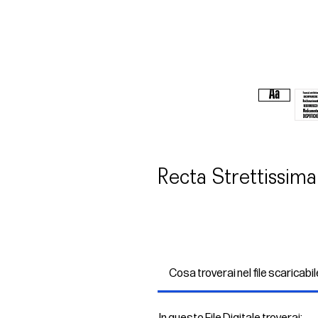
Recta Strettissim
Cosa troverai nel file scaricabi