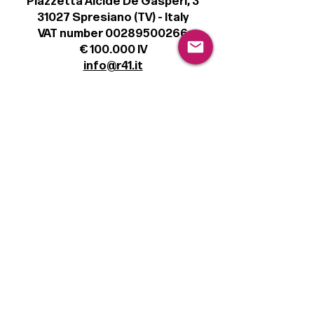
Piazzetta Alcide De Gasperi, 3
31027 Spresiano (TV) - Italy
VAT number 00289500266
€ 100.000 IV
info@r41.it
Legal
Terms & Conditions
Privacy Policy
Cookie Policy
Follow
Sign up to get the latest news on our
product.
Email
Subscribe