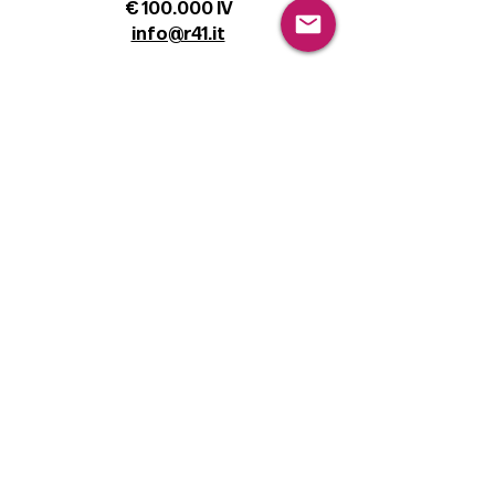
€ 100.000 IV
info@r41.it
Legal
Terms & Conditions
Privacy Policy
Cookie Policy
Follow
Sign up to get the latest news on our
product.
Email
Subscribe