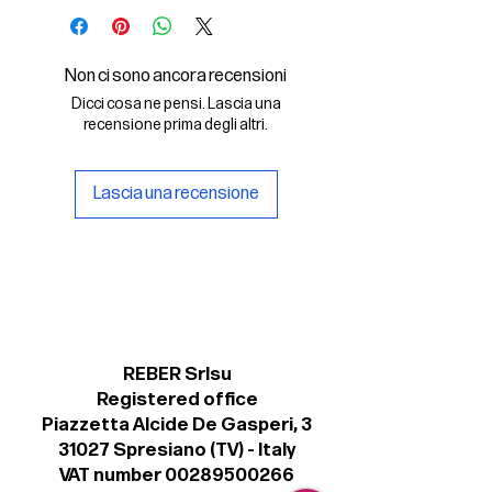
- il font digitale Recta Tonda Extra
Bold in formato .otf
- una copia della licenza Personal
Non ci sono ancora recensioni
per un uso non commerciale del
Dicci cosa ne pensi. Lascia una
font.
recensione prima degli altri.
Lascia una recensione
REBER Srlsu
Registered office
Piazzetta Alcide De Gasperi, 3
31027 Spresiano (TV) - Italy
VAT number 00289500266