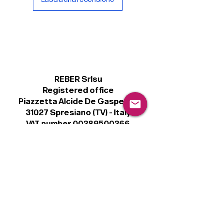
REBER Srlsu
Registered office
Piazzetta Alcide De Gasperi, 3
31027 Spresiano (TV) - Italy
VAT number 00289500266
€ 100.000 IV
info@r41.it
Legal
Terms & Conditions
Privacy Policy
Cookie Policy