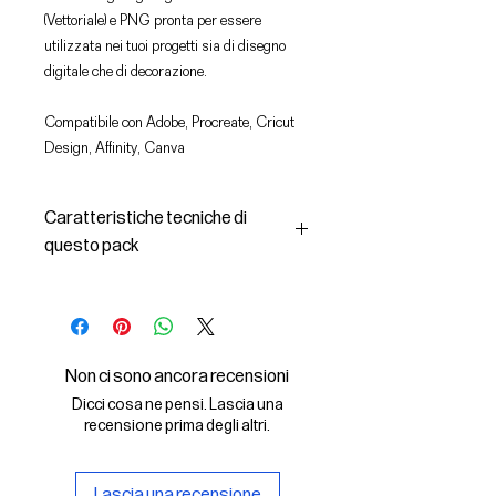
(Vettoriale) e PNG pronta per essere
utilizzata nei tuoi progetti sia di disegno
digitale che di decorazione.
Compatibile con Adobe, Procreate, Cricut
Design, Affinity, Canva
Caratteristiche tecniche di
questo pack
In questo pack troverai:
- le immagini descritte in formato
SVG (vettoriale) e PNG
- la licenza d'uso delle grafiche
Non ci sono ancora recensioni
Il File SVG è compatibile con Adobe,
Dicci cosa ne pensi. Lascia una
Cricut Design, Cricut
recensione prima degli altri.
Il File PNG è compatibile con
Procreate e Affinity
Lascia una recensione