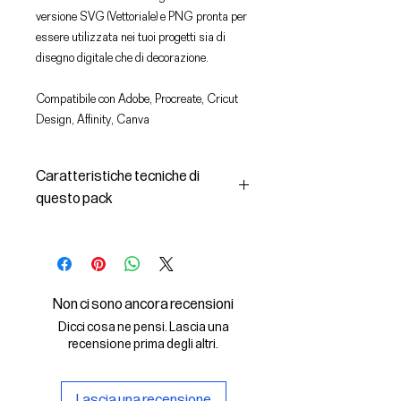
versione SVG (Vettoriale) e PNG pronta per
essere utilizzata nei tuoi progetti sia di
disegno digitale che di decorazione.
Compatibile con Adobe, Procreate, Cricut
Design, Affinity, Canva
Caratteristiche tecniche di
questo pack
In questo pack troverai:
- le immagini descritte in formato
SVG (vettoriale) e PNG
- la licenza d'uso delle grafiche
Non ci sono ancora recensioni
Il File SVG è compatibile con Adobe,
Dicci cosa ne pensi. Lascia una
Cricut Design, Cricut
recensione prima degli altri.
Il File PNG è compatibile con
Procreate e Affinity
Lascia una recensione