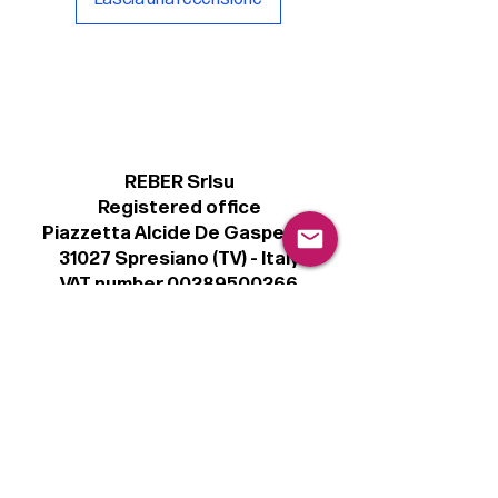
REBER Srlsu
Registered office
Piazzetta Alcide De Gasperi, 3
31027 Spresiano (TV) - Italy
VAT number 00289500266
€ 100.000 IV
info@r41.it
Legal
Terms & Conditions
Privacy Policy
Cookie Policy