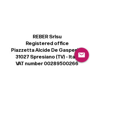
REBER Srlsu
Registered office
Piazzetta Alcide De Gasperi, 3
31027 Spresiano (TV) - Italy
VAT number 00289500266
€ 100.000 IV
info@r41.it
Legal
Terms & Conditions
Privacy Policy
Cookie Policy
Follow