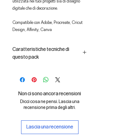
utilizzata nei tuoi progetti sia di disegno
digitale che di decorazione.
Compatibile con Adobe, Procreate, Cricut
Design, Affinity, Canva
Caratteristiche tecniche di
questo pack
In questo pack troverai:
- le immagini descritte in formato
SVG (vettoriale) e PNG
- la licenza d'uso delle grafiche
Non ci sono ancora recensioni
Il File SVG è compatibile con Adobe,
Dicci cosa ne pensi. Lascia una
Cricut Design, Cricut
recensione prima degli altri.
Il File PNG è compatibile con
Procreate e Affinity
Lascia una recensione