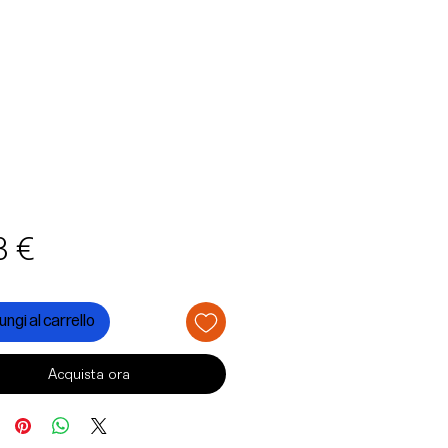
Prezzo
3 €
ngi al carrello
Acquista ora