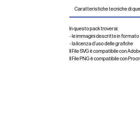
Caratteristiche tecniche di qu
In questo pack troverai:
- le immagini descritte in formato
- la licenza d'uso delle grafiche
Il File SVG è compatibile con Adob
Il File PNG è compatibile con Procr