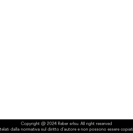
rlsu
Legal
ed office
Terms & Conditions
a Alcide De Gasperi, 3
Privacy Policy
esiano (TV) - Italy
Cookie Policy
ber 00289500266
0 IV
it
Copyright @ 2024 Reber srlsu. All right reserved
telati dalla normativa sul diritto d’autore e non possono essere copiati