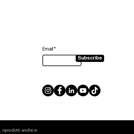
Follow
Sign up to get the latest news on
our product.
Email
Subscribe
, riprodotti anche in