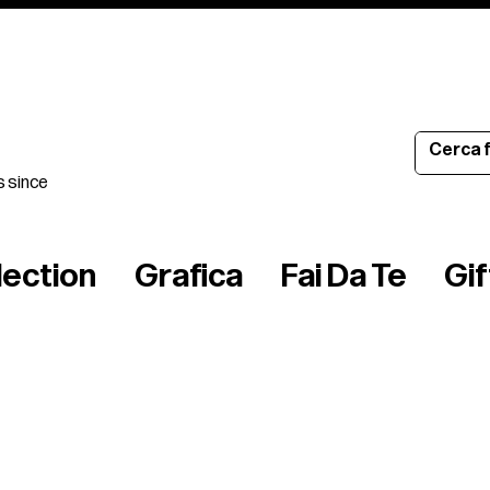
s since
lection
Grafica
Fai Da Te
Gi