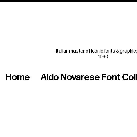
Italian master of iconic fonts & graphic
1960
Home
Aldo Novarese Font Col