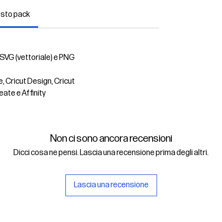
esto pack
 SVG (vettoriale) e PNG
e, Cricut Design, Cricut
eate e Affinity
Non ci sono ancora recensioni
Dicci cosa ne pensi. Lascia una recensione prima degli altri.
Lascia una recensione