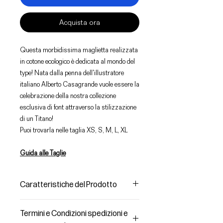
Acquista ora
Questa morbidissima maglietta realizzata
in cotone ecologico è dedicata al mondo del
type! Nata dalla penna dell'illustratore
italiano Alberto Casagrande vuole essere la
celebrazione della nostra collezione
esclusiva di font attraverso la stilizzazione
di un Titano!
Puoi trovarla nelle taglia XS, S, M, L, XL
Guida alle Taglie
Caratteristiche del Prodotto
Materiale
Termini e Condizioni spedizioni e
Cotone organico