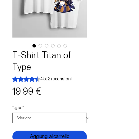
T-Shirt Titan of
Type
Sulla base di 2 recensioni, la valutazione è 4.5 su cinque 
4.5 | 2 recensioni
Prezzo
19,99 €
Taglia
*
Aggiungi al carrello