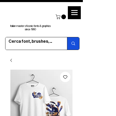
Italian master of iconic fonts & graphics
since 1960