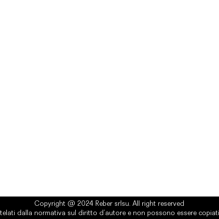
rlsu
Legal
ed office
Terms & Conditions
a Alcide De Gasperi, 3
Privacy Policy
esiano (TV) - Italy
Cookie Policy
ber 00289500266
0 IV
it
Copyright @ 2024 Reber srlsu. All right reserved
telati dalla normativa sul diritto d’autore e non possono essere copiati