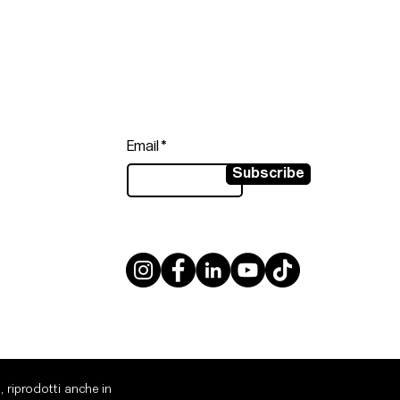
Follow
Sign up to get the latest news on
our product.
Email
Subscribe
, riprodotti anche in