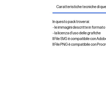
Caratteristiche tecniche di qu
In questo pack troverai:
- le immagini descritte in formato
- la licenza d'uso delle grafiche
Il File SVG è compatibile con Adob
Il File PNG è compatibile con Procr