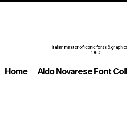
Italian master of iconic fonts & graphic
1960
Home
Aldo Novarese Font Col