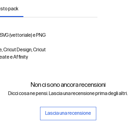
esto pack
 SVG (vettoriale) e PNG
e, Cricut Design, Cricut
eate e Affinity
Non ci sono ancora recensioni
Dicci cosa ne pensi. Lascia una recensione prima degli altri.
Lascia una recensione