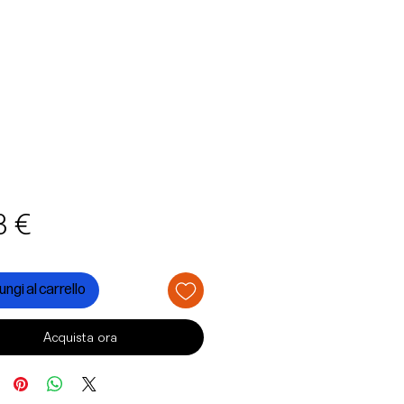
Prezzo
3 €
ngi al carrello
Acquista ora