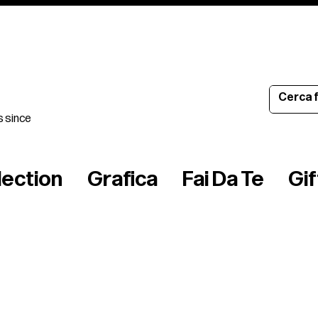
s since
lection
Grafica
Fai Da Te
Gi