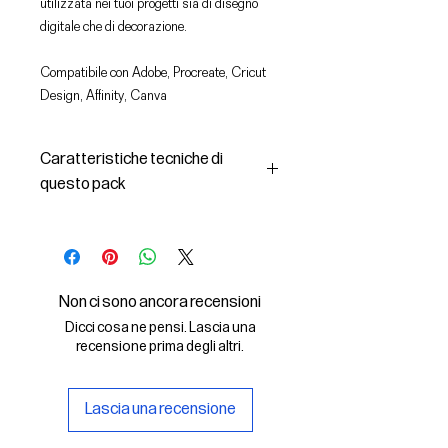
utilizzata nei tuoi progetti sia di disegno
digitale che di decorazione.
Compatibile con Adobe, Procreate, Cricut
Design, Affinity, Canva
Caratteristiche tecniche di
questo pack
In questo pack troverai:
- le immagini descritte in formato
SVG (vettoriale) e PNG
- la licenza d'uso delle grafiche
Non ci sono ancora recensioni
Il File SVG è compatibile con Adobe,
Dicci cosa ne pensi. Lascia una
Cricut Design, Cricut
recensione prima degli altri.
Il File PNG è compatibile con
Procreate e Affinity
Lascia una recensione