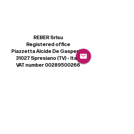
REBER Srlsu
Registered office
Piazzetta Alcide De Gasperi, 3
31027 Spresiano (TV) - Italy
VAT number 00289500266
€ 100.000 IV
info@r41.it
Legal
Terms & Conditions
Privacy Policy
Cookie Policy
Follow