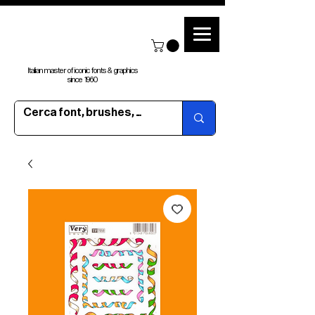
Italian master of iconic fonts & graphics
since 1960