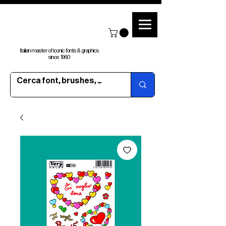
Italian master of iconic fonts & graphics
since 1960