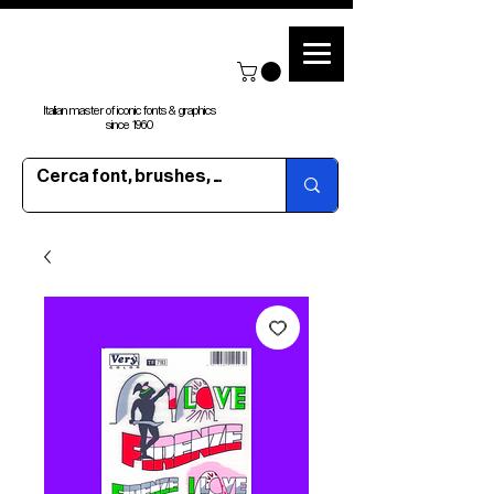
Italian master of iconic fonts & graphics
since 1960