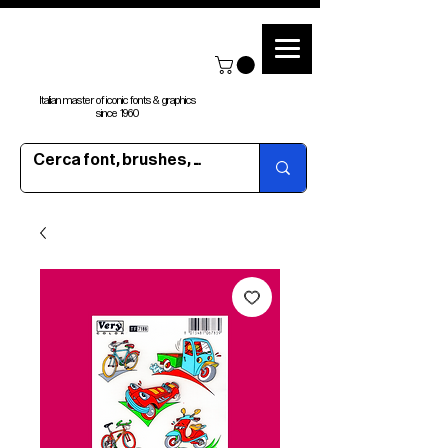
Italian master of iconic fonts & graphics
since 1960