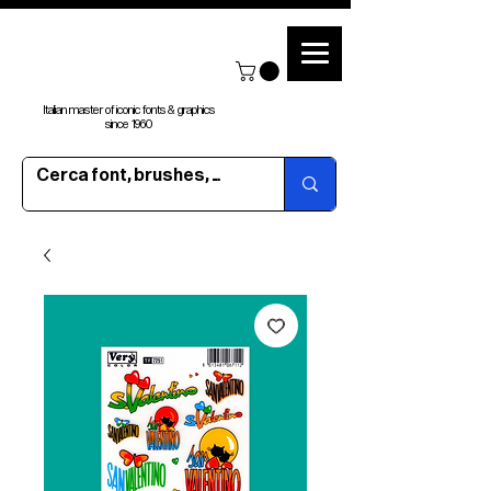
Italian master of iconic fonts & graphics
since 1960