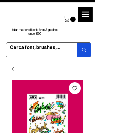
Italian master of iconic fonts & graphics
since 1960