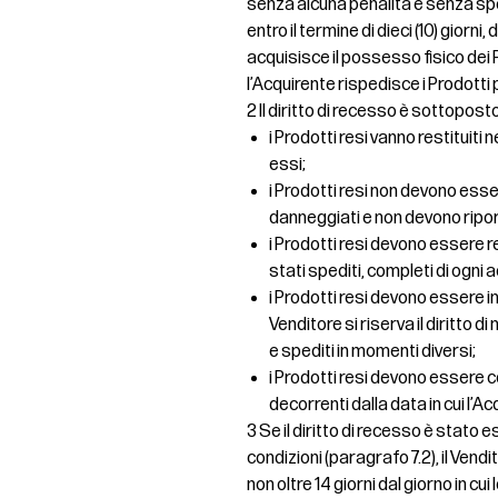
senza alcuna penalità e senza spe
entro il termine di dieci (10) giorni,
acquisisce il possesso fisico dei P
l’Acquirente rispedisce i Prodotti 
2 Il diritto di recesso è sottopost
i Prodotti resi vanno restituiti 
essi;
i Prodotti resi non devono essere
danneggiati e non devono ripo
i Prodotti resi devono essere 
stati spediti, completi di ogni
i Prodotti resi devono essere inv
Venditore si riserva il diritto 
e spediti in momenti diversi;
i Prodotti resi devono essere co
decorrenti dalla data in cui l’Ac
3 Se il diritto di recesso è stat
condizioni (paragrafo 7.2), il Ven
non oltre 14 giorni dal giorno in c