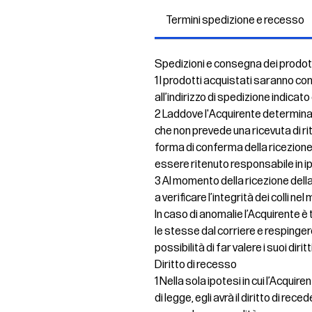
Termini spedizione e recesso
Spedizioni e consegna dei prodot
1 I prodotti acquistati saranno co
all’indirizzo di spedizione indicato
2 Laddove l'Acquirente determinas
che non prevede una ricevuta di ri
forma di conferma della ricezione
essere ritenuto responsabile in 
3 Al momento della ricezione della
a verificare l’integrità dei colli 
In caso di anomalie l’Acquirente 
le stesse dal corriere e resping
possibilità di far valere i suoi dirit
Diritto di recesso
1 Nella sola ipotesi in cui l’Acqui
di legge, egli avrà il diritto di re