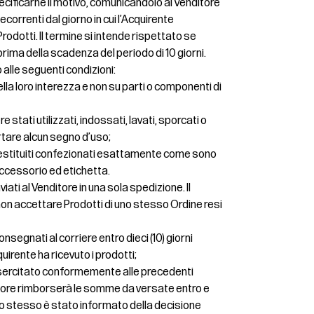
cificarne il motivo, comunicandolo al Venditore
 decorrenti dal giorno in cui l’Acquirente
rodotti. Il termine si intende rispettato se
prima della scadenza del periodo di 10 giorni.
o alle seguenti condizioni:
nella loro interezza e non su parti o componenti di
 stati utilizzati, indossati, lavati, sporcati o
rtare alcun segno d’uso;
restituiti confezionati esattamente come sono
 accessorio ed etichetta.
iati al Venditore in una sola spedizione. Il
di non accettare Prodotti di uno stesso Ordine resi
nsegnati al corriere entro dieci (10) giorni
quirente ha ricevuto i prodotti;
o esercitato conformemente alle precedenti
ditore rimborserà le somme da versate entro e
ui lo stesso è stato informato della decisione