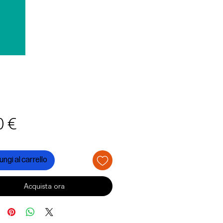
Prezzo
0 €
ngi al carrello
Acquista ora