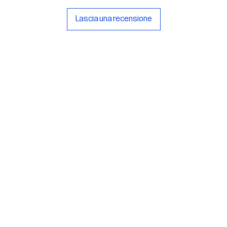
Lascia una recensione
rlsu
Legal
ed office
Terms & Conditions
a Alcide De Gasperi, 3
Privacy Policy
esiano (TV) - Italy
Cookie Policy
ber 00289500266
0 IV
it