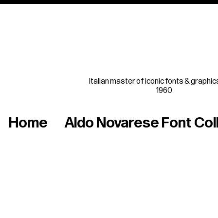
Italian master of iconic fonts & graphic
1960
Home
Aldo Novarese Font Col