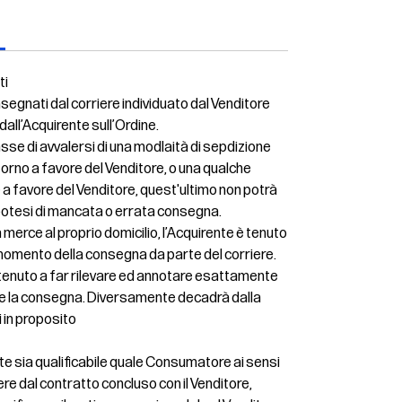
ti
nsegnati dal corriere individuato dal Venditore
 dall’Acquirente sull’Ordine.
se di avvalersi di una modlaità di sepdizione
torno a favore del Venditore, o una qualche
 a favore del Venditore, quest'ultimo non potrà
ipotesi di mancata o errata consegna.
 merce al proprio domicilio, l’Acquirente è tenuto
nel momento della consegna da parte del corriere.
è tenuto a far rilevare ed annotare esattamente
ere la consegna. Diversamente decadrà dalla
ti in proposito
rente sia qualificabile quale Consumatore ai sensi
cedere dal contratto concluso con il Venditore,