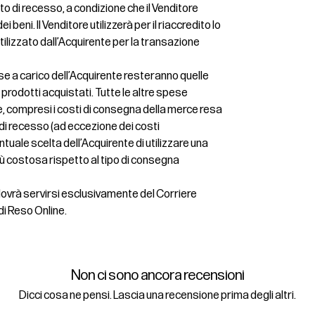
itto di recesso, a condizione che il Venditore
i beni. Il Venditore utilizzerà per il riaccredito lo
lizzato dall’Acquirente per la transazione
se a carico dell’Acquirente resteranno quelle
ei prodotti acquistati. Tutte le altre spese
, compresi i costi di consegna della merce resa
o di recesso (ad eccezione dei costi
tuale scelta dell’Acquirente di utilizzare una
ù costosa rispetto al tipo di consegna
 dovrà servirsi esclusivamente del Corriere
di Reso Online.
Non ci sono ancora recensioni
Dicci cosa ne pensi. Lascia una recensione prima degli altri.