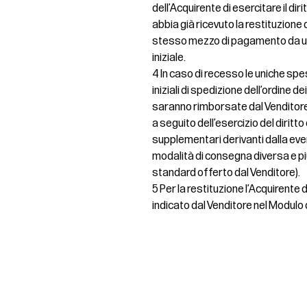
dell’Acquirente di esercitare il dir
abbia già ricevuto la restituzione de
stesso mezzo di pagamento da uti
iniziale.
4 In caso di recesso le uniche spe
iniziali di spedizione dell’ordine d
saranno rimborsate dal Venditore
a seguito dell’esercizio del diritt
supplementari derivanti dalla even
modalità di consegna diversa e pi
standard offerto dal Venditore).
5 Per la restituzione l’Acquirente
indicato dal Venditore nel Modulo 