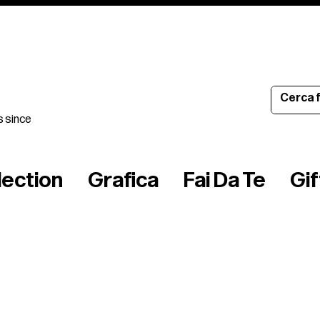
s since
lection
Grafica
Fai Da Te
Gi