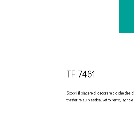
TF 7461
Scopri il piacere di decorare ciò che deside
trasferire su plastica, vetro, ferro, legno e